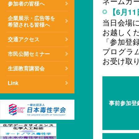
ネームカ
参加者の皆様へ
【6月1
企業展示・広告等を
当日会場
希望される皆様へ
お越しく
交通アクセス
「参加登
プログラ
市民公開セミナー
お受け取
生涯教育講習会
Link
事前参加登